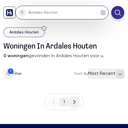
Ardales Houten
Woningen
In
Ardales Houten
0
woningen
gevonden
In Ardales Houten
voor u
.
1
Most Recent
Filter
Sort By
1