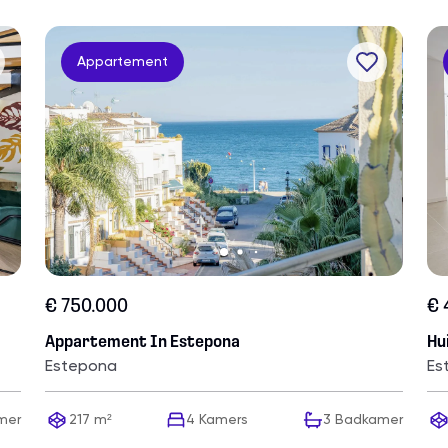
Appartement
€ 750.000
€ 
Appartement In Estepona
Hu
Estepona
Es
mer
217 m²
4
Kamers
3
Badkamer