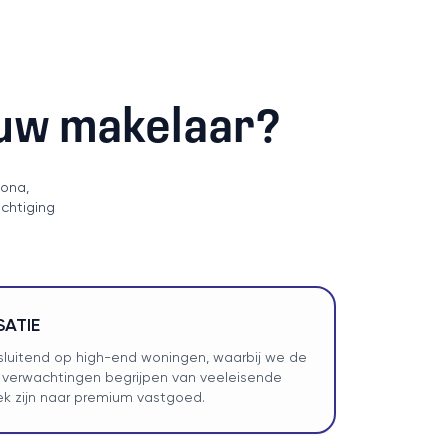
ouw makelaar?
pona,
ichtiging
SATIE
itsluitend op high-end woningen, waarbij we de
 verwachtingen begrijpen van veeleisende
ek zijn naar premium vastgoed.