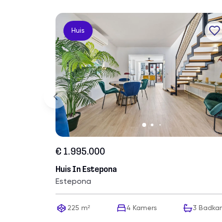
Huis
€ 1.995.000
Huis In Estepona
Estepona
225 m²
4
Kamers
3
Badka