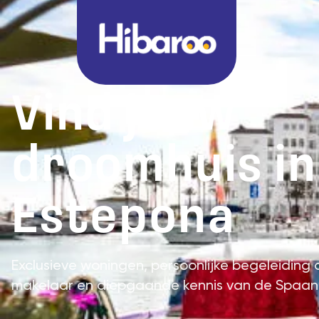
Vind jouw
droomhuis in
Estepona
Exclusieve woningen, persoonlijke begeleiding
makelaar en diepgaande kennis van de Spaan