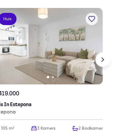
Huis
Appart
419.000
€ 260.000
is In Estepona
Appartemen
tepona
Estepona
105 m²
3
Kamers
2
Badkamer
80 m²