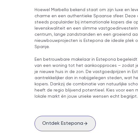
Hoewel Marbella bekend staat om zijn luxe en lev
charme en een authentieke Spaanse sfeer. Deze
steeds populairder bij internationale kopers die o
levenskwaliteit en een slimme vastgoedinvestering
centrum, lange zandstranden en een groeiend 
nieuwbouwprojecten is Estepona de ideale plek o
Spanje.
Een betrouwbare makelaar in Estepona begeleidt j
van een woning tot het aankoopproces – zodat je
je nieuwe huis in de zon. De vastgoedprijzen in E
aantrekkelijker dan in nabijgelegen steden, wat 
kopers. Dankzij de combinatie van natuurlijke scho
heeft de regio blijvend potentieel. Kies voor een
lokale markt én jouw unieke wensen echt begrijpt.
Ontdek Estepona