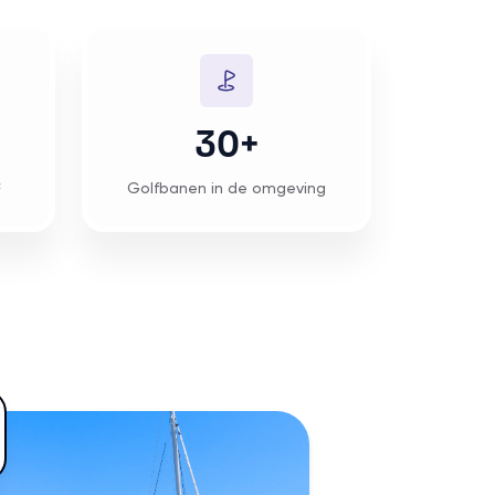
30+
²
Golfbanen in de omgeving