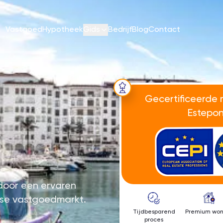
Vastgoed
Hypotheek
Gids
Bedrijf
Blog
Contact
Gecertificeerde 
Estepo
 door een ervaren
se vastgoedmarkt.
Tijdbesparend
Premium won
proces