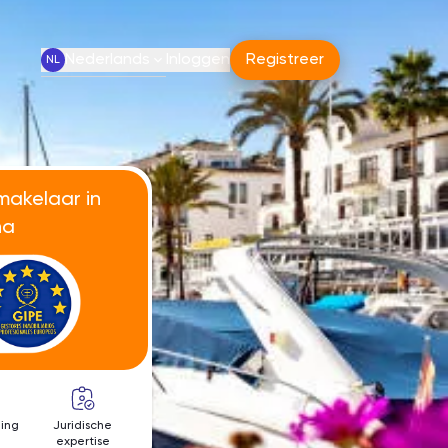
Nederlands
Inloggen
Registreer
NL
makelaar in
na
ing
Juridische
expertise