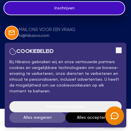
Inschrijven
MAIL ONS VOOR EEN VRAAG
hi@hibaroo.com
COOKIEBELEID
Volg Ons
Bij Hibaroo gebruiken wij en onze vertrouwde partners
cookies en vergelijkbare technologieën om uw browse-
ervaring te verbeteren, onze diensten te verbeteren en
inhoud te personaliseren, inclusief advertenties. U heeft
de mogelijkheid om uw cookievoorkeuren op elk
moment te beheren.
Privacybeleid
Hibaroo 2025 - Alle rechten voorbehouden
Voorkeuren beheren
Algemene Voorwaarden
Alles weigeren
Alles accepteren
WhatsApp
Persoonlijk Advies
Account