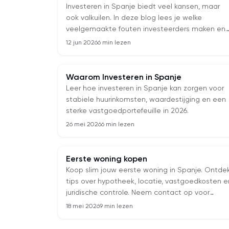
Investeren in Spanje biedt veel kansen, maar
ook valkuilen. In deze blog lees je welke
veelgemaakte fouten investeerders maken en
hoe je slimme keuzes maakt voor een veilige e
12 jun 2026
6 min lezen
rendabele aankoop van Spaans vastgoed.
Waarom Investeren in Spanje
Leer hoe investeren in Spanje kan zorgen voor
stabiele huurinkomsten, waardestijging en een
sterke vastgoedportefeuille in 2026.
26 mei 2026
6 min lezen
Eerste woning kopen
Koop slim jouw eerste woning in Spanje. Ontde
tips over hypotheek, locatie, vastgoedkosten e
juridische controle. Neem contact op voor
deskundige begeleiding.
18 mei 2026
9 min lezen