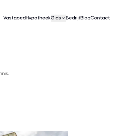
Vastgoed
Hypotheek
Gids
Bedrijf
Blog
Contact
nnis.