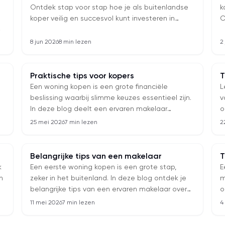
Ontdek stap voor stap hoe je als buitenlandse
k
koper veilig en succesvol kunt investeren in
C
Spanje. Van het aanvragen van een NIE-nummer
h
n
tot het kiezen van de juiste regio en het
8 jun 2026
8 min lezen
2
financieren van je aankoop – deze gids helpt je
om slimme investeringsbeslissingen te nemen
en maximaal rendement uit je Spaanse
Praktische tips voor kopers
T
vastgoed te halen.
Een woning kopen is een grote financiële
L
beslissing waarbij slimme keuzes essentieel zijn.
v
In deze blog deelt een ervaren makelaar
o
praktische tips voor kopers van onroerend goed,
k
25 mei 2026
7 min lezen
2
van financiële voorbereiding en locatiekeuze tot
o
onderhandelen en juridisch onderzoek. Ontdek
hoe je veelgemaakte fouten voorkomt, veilig
Belangrijke tips van een makelaar
T
investeert en meer waarde haalt uit vastgoed
k
Een eerste woning kopen is een grote stap,
E
kopen in Spanje of internationaal vastgoed.
n
zeker in het buitenland. In deze blog ontdek je
m
belangrijke tips van een ervaren makelaar over
o
budget, locatie, onderhandelen, juridische
k
11 mei 2026
7 min lezen
4
controle en verborgen kosten. Leer hoe je
f
slimme keuzes maakt in de Spaanse
m