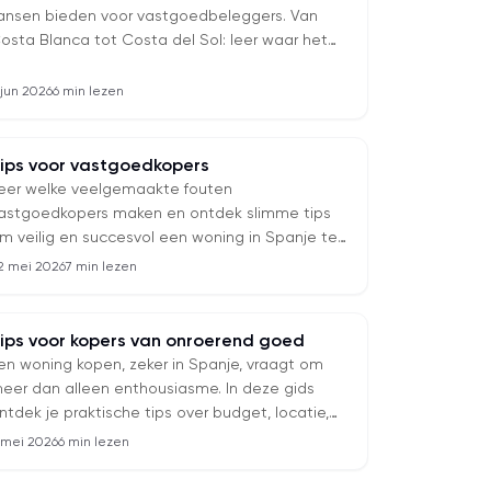
ansen bieden voor vastgoedbeleggers. Van
osta Blanca tot Costa del Sol: leer waar het
oogste rendement te behalen valt.
 jun 2026
6 min lezen
ips voor vastgoedkopers
eer welke veelgemaakte fouten
astgoedkopers maken en ontdek slimme tips
m veilig en succesvol een woning in Spanje te
open. Van budget en locatie tot
2 mei 2026
7 min lezen
nderhandelingen en juridische controle.
ips voor kopers van onroerend goed
en woning kopen, zeker in Spanje, vraagt om
eer dan alleen enthousiasme. In deze gids
ntdek je praktische tips over budget, locatie,
osten en het vermijden van veelgemaakte
 mei 2026
6 min lezen
outen, zodat je met vertrouwen de juiste keuze
aakt.