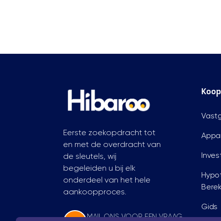
Koop
Vast
Eerste zoekopdracht tot
Appa
en met de overdracht van
Inves
de sleutels, wij
begeleiden u bij elk
Hypo
onderdeel van het hele
Bere
aankoopproces.
Gids
MAIL ONS VOOR EEN VRAAG