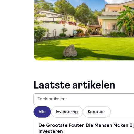
Laatste artikelen
https://hibaroo.com/blog
Zoek artikelen
Alle
Investering
Kooptips
De Grootste Fouten Die Mensen Maken Bi
Investeren