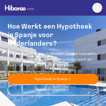
.com
Hoe Werkt een Hypotheek
in Spanje voor
Nederlanders?
Wilt u een huis kopen in Spanje? Ontdek hoeveel u
kunt lenen, welke documenten u nodig heeft en
hoe u uw hypotheek succesvol regelt.
Hypotheek in Spanje
Makelaar in Spanje