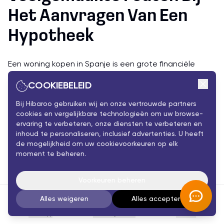
Het Aanvragen Van Een
Hypotheek
Een woning kopen in Spanje is een grote financiële
beslissing. Toch maken veel kopers dezelfde fouten
COOKIEBELEID
tijdens het hypotheekproces. Door deze fouten te
herkennen, kunt u veel tijd, geld en stress besparen.
Bij Hibaroo gebruiken wij en onze vertrouwde partners
cookies en vergelijkbare technologieën om uw browse-
ervaring te verbeteren, onze diensten te verbeteren en
Alleen Naar De Koopprijs Kijken
inhoud te personaliseren, inclusief advertenties. U heeft
de mogelijkheid om uw cookievoorkeuren op elk
moment te beheren.
Veel mensen berekenen uitsluitend hoeveel zij kunnen
lenen voor de woning zelf. Zij vergeten echter dat de
Voorkeuren beheren
bijkomende kosten gemiddeld tien tot vijftien procent
van de aankoopprijs bedragen. Hierdoor ontstaat soms
Alles weigeren
Alles accepteren
een onverwacht financieringstekort op het laatste
WhatsApp
Persoonlijk Advies
Account
moment.