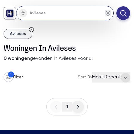
Avileses
Woningen
In
Avileses
0
woningen
gevonden
In Avileses
voor u
.
1
Most Recent
Filter
Sort By
1