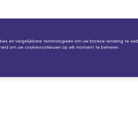
okies en vergelijkbare technologieën om uw browse-ervaring te ver
ijkheid om uw cookievoorkeuren op elk moment te beheren.