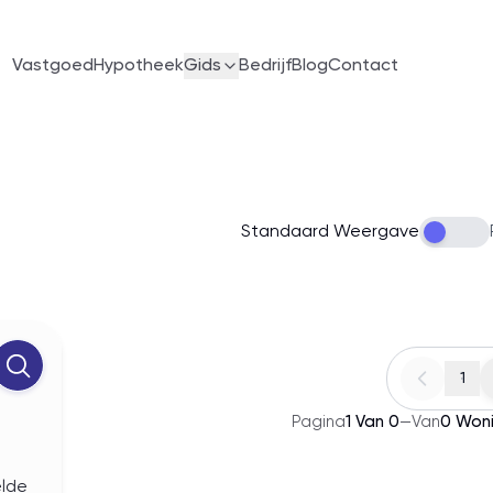
Vastgoed
Hypotheek
Gids
Bedrijf
Blog
Contact
Standaard Weergave
1
Pagina
1
Van
0
—
Van
0
Won
elde