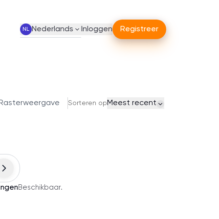
Nederlands
Inloggen
Registreer
NL
Rasterweergave
Meest recent
Sorteren op
ingen
Beschikbaar
.