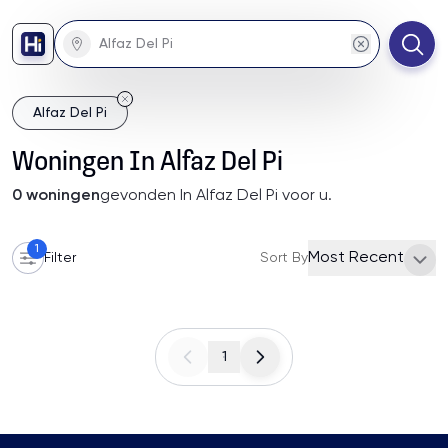
Alfaz Del Pi
Woningen
In
Alfaz Del Pi
0
woningen
gevonden
In Alfaz Del Pi
voor u
.
1
Most Recent
Filter
Sort By
1