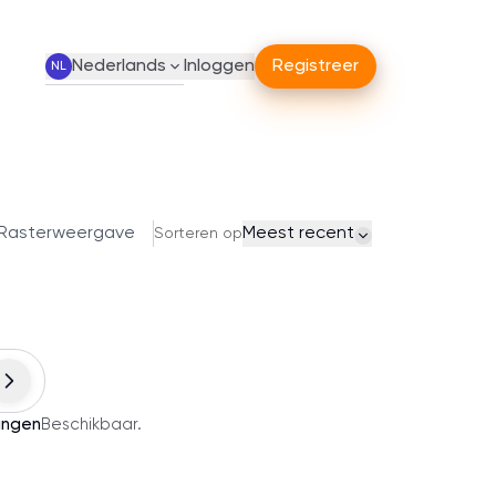
Nederlands
Inloggen
Registreer
NL
Rasterweergave
Meest recent
Sorteren op
ingen
Beschikbaar
.