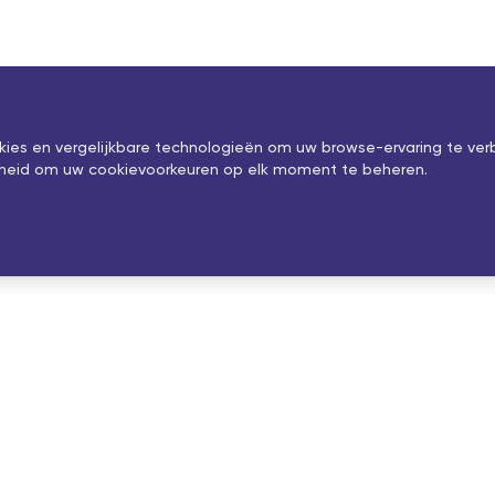
okies en vergelijkbare technologieën om uw browse-ervaring te ver
ijkheid om uw cookievoorkeuren op elk moment te beheren.