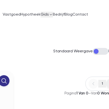
Vastgoed
Hypotheek
Gids
Bedrijf
Blog
Contact
Standaard Weergave
1
Pagina
1
Van
0
—
Van
0
Won