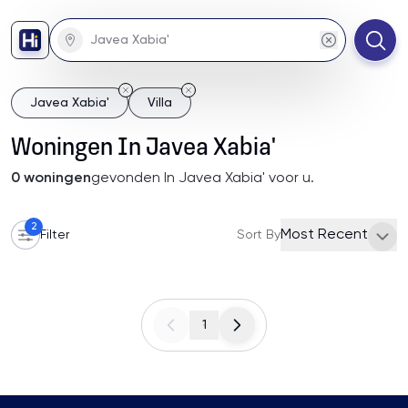
Javea Xabia'
Villa
Woningen
In
Javea Xabia'
0
woningen
gevonden
In Javea Xabia'
voor u
.
2
Most Recent
Filter
Sort By
1