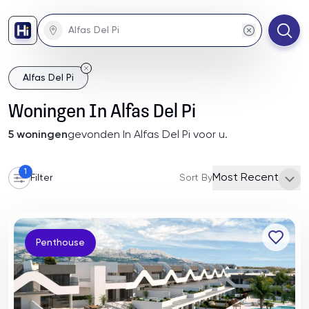
Alfas Del Pi
Woningen
In
Alfas Del Pi
5
woningen
gevonden
In Alfas Del Pi
voor u
.
1
Most Recent
Filter
Sort By
Penthouse