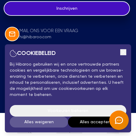
Inschrijven
MAIL ONS VOOR EEN VRAAG
hi@hibaroo.com
COOKIEBELEID
Volg Ons
Bij Hibaroo gebruiken wij en onze vertrouwde partners
cookies en vergelijkbare technologieën om uw browse-
ervaring te verbeteren, onze diensten te verbeteren en
inhoud te personaliseren, inclusief advertenties. U heeft
de mogelijkheid om uw cookievoorkeuren op elk
moment te beheren.
Privacybeleid
Hibaroo 2025 - Alle rechten voorbehouden
Voorkeuren beheren
Algemene Voorwaarden
Alles weigeren
Alles accepteren
WhatsApp
Persoonlijk Advies
Account