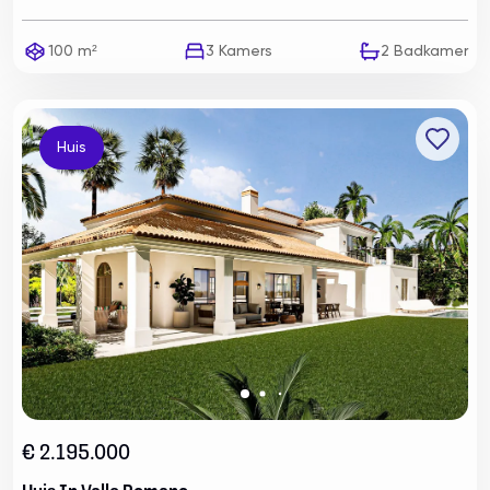
100 m²
3
Kamers
2
Badkamer
Huis
€ 2.195.000