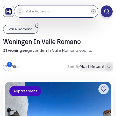
Valle Romano
Woningen
In
Valle Romano
31
woningen
gevonden
In Valle Romano
voor u
.
1
Most Recent
Filter
Sort By
Appartement