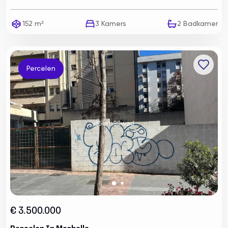
152 m²
3
Kamers
2
Badkamer
Percelen
€ 3.500.000