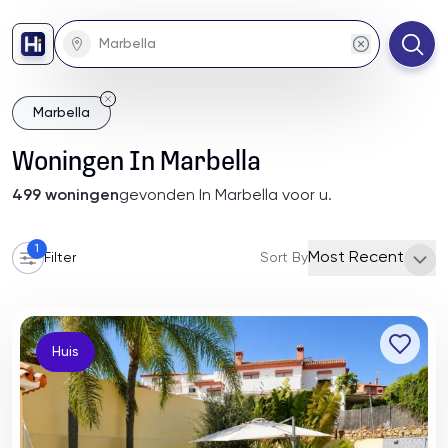
Marbella
Woningen
In
Marbella
499
woningen
gevonden
In Marbella
voor u
.
1
Most Recent
Filter
Sort By
Huis