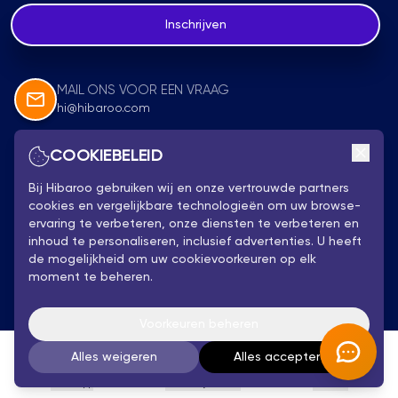
Inschrijven
MAIL ONS VOOR EEN VRAAG
hi@hibaroo.com
COOKIEBELEID
Volg Ons
Bij Hibaroo gebruiken wij en onze vertrouwde partners
cookies en vergelijkbare technologieën om uw browse-
ervaring te verbeteren, onze diensten te verbeteren en
inhoud te personaliseren, inclusief advertenties. U heeft
de mogelijkheid om uw cookievoorkeuren op elk
moment te beheren.
Privacybeleid
Hibaroo 2025 - Alle rechten voorbehouden
Voorkeuren beheren
Algemene Voorwaarden
Alles weigeren
Alles accepteren
WhatsApp
Persoonlijk Advies
Account