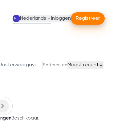
Nederlands
Inloggen
Registreer
NL
Rasterweergave
Meest recent
Sorteren op
ingen
Beschikbaar
.