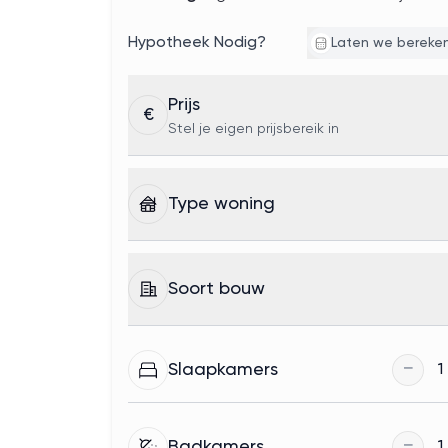
Hypotheek Nodig?
Laten we bereke
Prijs
€
Stel je eigen prijsbereik in
Type woning
Soort bouw
−
Slaapkamers
1
−
Badkamers
1