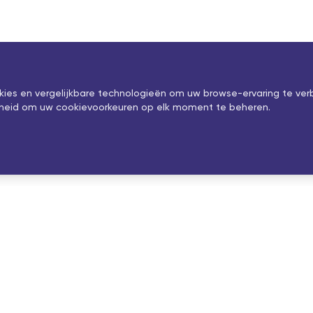
okies en vergelijkbare technologieën om uw browse-ervaring te ver
ijkheid om uw cookievoorkeuren op elk moment te beheren.