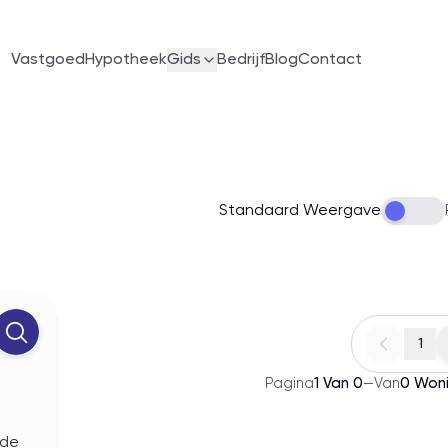
Vastgoed
Hypotheek
Gids
Bedrijf
Blog
Contact
Standaard Weergave
1
Pagina
1
Van
0
—
Van
0
Won
nde