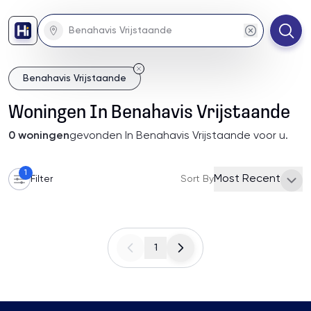
Benahavis Vrijstaande
Woningen
In
Benahavis Vrijstaande
0
woningen
gevonden
In Benahavis Vrijstaande
voor u
.
1
Most Recent
Filter
Sort By
1