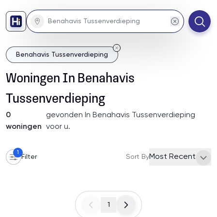
Benahavis Tussenverdieping
Woningen
In
Benahavis
Tussenverdieping
0
gevonden
In Benahavis Tussenverdieping
woningen
voor u
.
1
Most Recent
Filter
Sort By
1