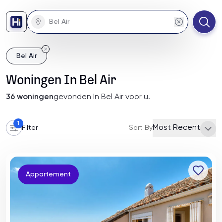
Bel Air
Woningen
In
Bel Air
36
woningen
gevonden
In Bel Air
voor u
.
1
Most Recent
Filter
Sort By
Appartement