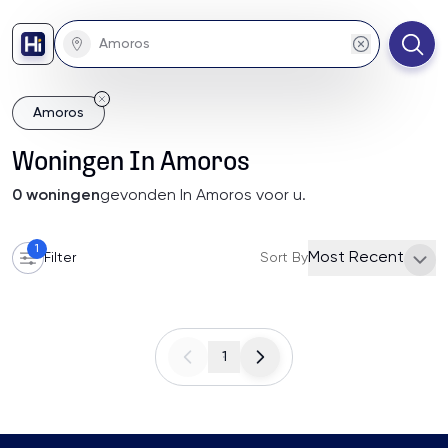
Amoros
Woningen
In
Amoros
0
woningen
gevonden
In Amoros
voor u
.
1
Most Recent
Filter
Sort By
1