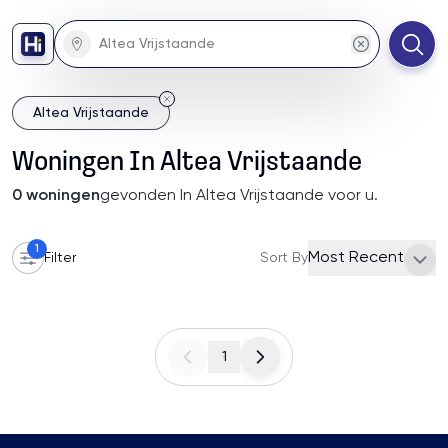
Altea Vrijstaande
Woningen
In
Altea Vrijstaande
0
woningen
gevonden
In Altea Vrijstaande
voor u
.
1
Most Recent
Filter
Sort By
1