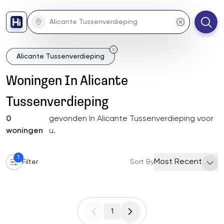
Alicante Tussenverdieping
Woningen
In
Alicante
Tussenverdieping
0
gevonden
In Alicante Tussenverdieping
voor
woningen
u
.
1
Most Recent
Filter
Sort By
1