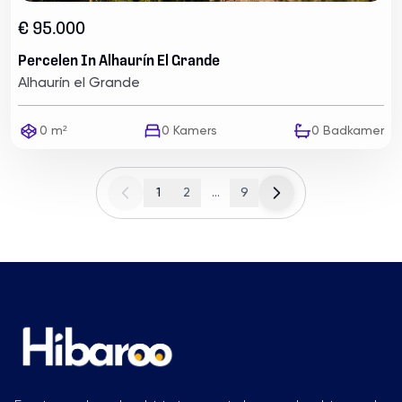
€ 95.000
Percelen In Alhaurín El Grande
Alhaurín el Grande
0 m²
0
Kamers
0
Badkamer
1
2
...
9