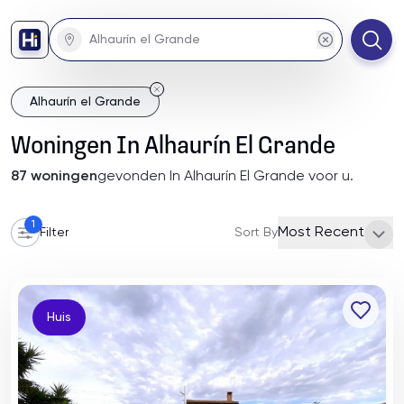
Alhaurín el Grande
Woningen
In
Alhaurín El Grande
87
woningen
gevonden
In Alhaurín El Grande
voor u
.
1
Most Recent
Filter
Sort By
Huis