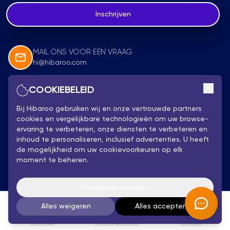
Inschrijven
MAIL ONS VOOR EEN VRAAG
hi@hibaroo.com
COOKIEBELEID
Volg Ons
Bij Hibaroo gebruiken wij en onze vertrouwde partners
cookies en vergelijkbare technologieën om uw browse-
ervaring te verbeteren, onze diensten te verbeteren en
inhoud te personaliseren, inclusief advertenties. U heeft
de mogelijkheid om uw cookievoorkeuren op elk
moment te beheren.
Privacybeleid
Hibaroo 2025 - Alle rechten voorbehouden
Voorkeuren beheren
Algemene Voorwaarden
Alles weigeren
Alles accepteren
WhatsApp
Persoonlijk Advies
Account