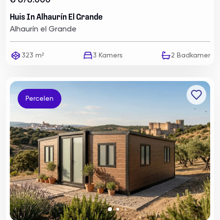
€ 575.000
Huis In Alhaurín El Grande
Alhaurín el Grande
323 m²
3
Kamers
2
Badkamer
Percelen