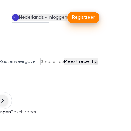
Nederlands
Inloggen
Registreer
NL
Rasterweergave
Meest recent
Sorteren op
ingen
Beschikbaar
.