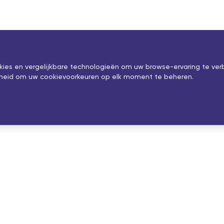
okies en vergelijkbare technologieën om uw browse-ervaring te ver
ijkheid om uw cookievoorkeuren op elk moment te beheren.