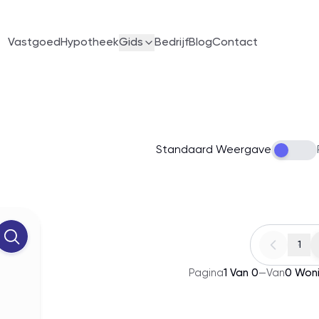
Vastgoed
Hypotheek
Gids
Bedrijf
Blog
Contact
Standaard Weergave
1
Pagina
1
Van
0
—
Van
0
Won