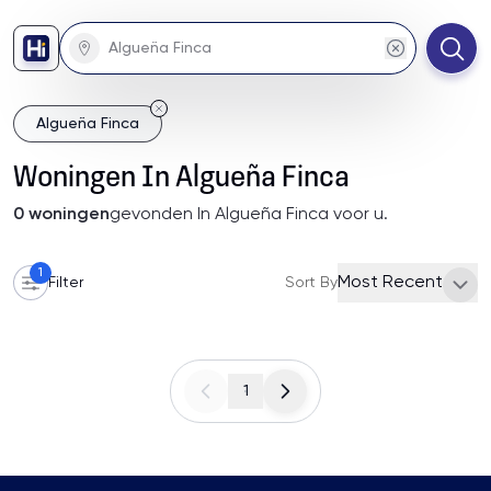
Algueña Finca
Woningen
In
Algueña Finca
0
woningen
gevonden
In Algueña Finca
voor u
.
1
Most Recent
Filter
Sort By
1