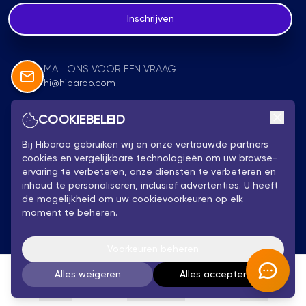
Inschrijven
MAIL ONS VOOR EEN VRAAG
hi@hibaroo.com
COOKIEBELEID
Volg Ons
Bij Hibaroo gebruiken wij en onze vertrouwde partners
cookies en vergelijkbare technologieën om uw browse-
ervaring te verbeteren, onze diensten te verbeteren en
inhoud te personaliseren, inclusief advertenties. U heeft
de mogelijkheid om uw cookievoorkeuren op elk
moment te beheren.
Privacybeleid
Hibaroo 2025 - Alle rechten voorbehouden
Voorkeuren beheren
Algemene Voorwaarden
Alles weigeren
Alles accepteren
WhatsApp
Persoonlijk Advies
Account