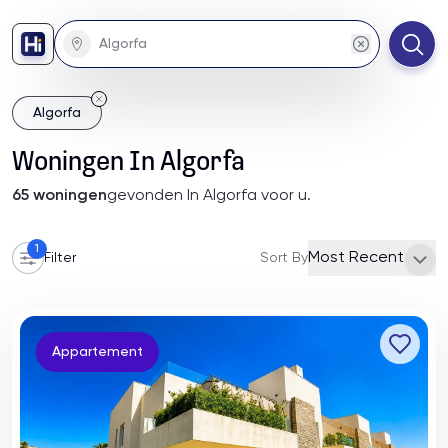
Algorfa
Woningen
In
Algorfa
65
woningen
gevonden
In Algorfa
voor u
.
1
Most Recent
Filter
Sort By
Appartement