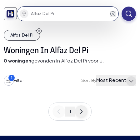
Alfaz Del Pi
Woningen
In
Alfaz Del Pi
0
woningen
gevonden
In Alfaz Del Pi
voor u
.
1
Most Recent
Filter
Sort By
1