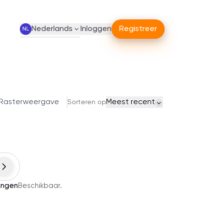
Nederlands
Inloggen
Registreer
NL
Rasterweergave
Meest recent
Sorteren op
ingen
Beschikbaar
.