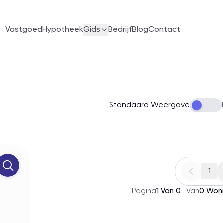
Vastgoed
Hypotheek
Gids
Bedrijf
Blog
Contact
Standaard Weergave
1
Pagina
1
Van
0
—
Van
0
Won