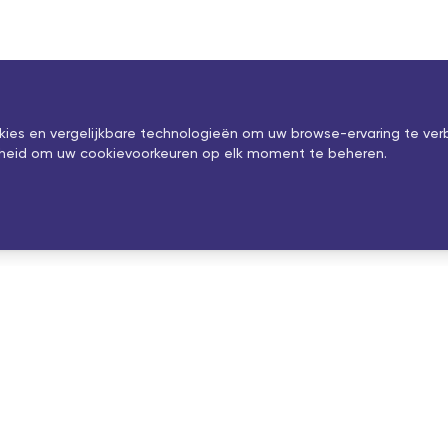
okies en vergelijkbare technologieën om uw browse-ervaring te ver
ijkheid om uw cookievoorkeuren op elk moment te beheren.